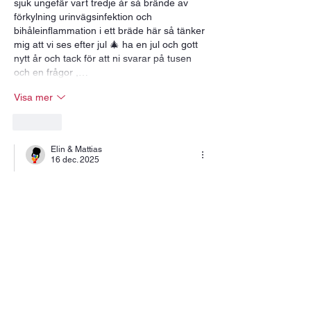
sjuk ungefär vart tredje år så brände av 
förkylning urinvägsinfektion och 
bihåleinflammation i ett bräde här så tänker 
mig att vi ses efter jul 🎄 ha en jul och gott 
nytt år och tack för att ni svarar på tusen 
och en frågor ,…
Visa mer
Gilla
Elin & Mattias
16 dec. 2025
Svarar
mysjennie
😘😘😘😘
Gilla
annalittorin
15 dec. 2025
Får tyvärr avstå imorgon 🥲säger god jul 