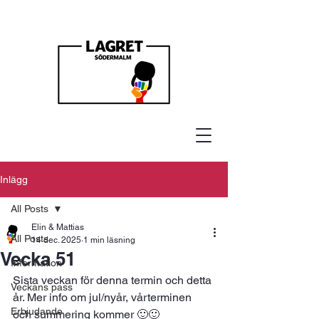
Inlägg
All Posts
Elin & Mattias
All Posts
14 dec. 2025
1 min läsning
Vecka 51
Information
Sista veckan för denna termin och detta 
Veckans pass
år. Mer info om jul/nyår, vårterminen 
Erbjudande
och summering kommer 🙂🙂