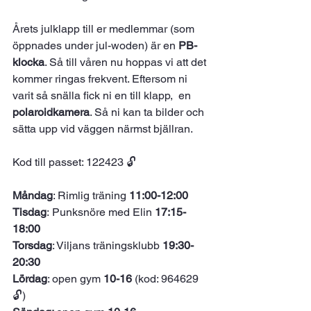
Årets julklapp till er medlemmar (som 
öppnades under jul-woden) är en 
PB-
klocka
. Så till våren nu hoppas vi att det 
kommer ringas frekvent. Eftersom ni 
varit så snälla fick ni en till klapp,  en 
polaroidkamera
. Så ni kan ta bilder och 
sätta upp vid väggen närmst bjällran. 
Kod till passet: 122423 🔓
Måndag
: Rimlig träning 
11:00-12:00
Tisdag
: Punksnöre med Elin 
17:15-
18:00
Torsdag
: Viljans träningsklubb 
19:30-
20:30
Lördag
: open gym 
10-16 
(kod: 964629 
🔓)