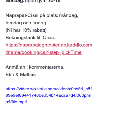
Söndag: 
open gym 
10-16 
Naprapat-Cissi på plats: måndag, 
torsdag och fredag
(Ni har 10% rabatt) 
Bokningslänk till Cissi: 
https://naprapatcgranstenab.kaddio.com
/iframe/booking/cal?step=pickTime
Anmälan i kommentarerna, 
Elin & Mattias 
https://video.wixstatic.com/video/c0cb54_c84
69e9ef89441748be334b14acaa7d4/360p/m
p4/file.mp4