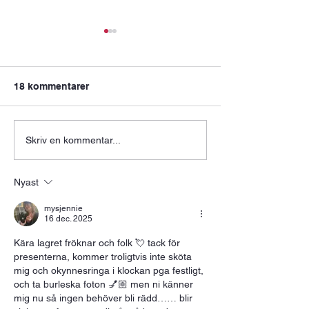
Kosterflås
Hotell-träning
8min AMRAP 8 air squats /
Käraste medlemmar
hopp 8 push ups 8 köttbulle
på semestern kan 
18 kommentarer
spagetti 8min AMRAP 8 utfall
utmaning. Värme, f
bakåt / hopp (4 / ben) 8
vill göra annat, dål
shoulder taps (4 / arm) 8
hotellgym… Jag gjo
Skriv en kommentar...
Vindrutetorkare (4 / sida)
snabbt pass i värm
8min AMRAP 8 burpees /
när maken stod oc
semi burpees 8 h
stampade för att gå
Nyast
mysjennie
16 dec. 2025
Kära lagret fröknar och folk 💘 tack för 
presenterna, kommer troligtvis inte sköta 
mig och okynnesringa i klockan pga festligt, 
och ta burleska foton 💅🏼 men ni känner 
mig nu så ingen behöver bli rädd…… blir 