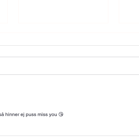
Kosterflås
Hote
8min AMRAP 8 air squats / hopp
Käras
8 push ups 8 köttbulle spagetti
semes
8min AMRAP 8 utfall bakåt / hopp
Värme
(4 / ben) 8 shoulder taps (4 / arm)
dålig
8 Vindrutetorkare (4 / sida) 8min
snabb
AMRAP 8 burpees / semi
maken
burpees 8 h
gå ut
 så hinner ej puss miss you 😘 