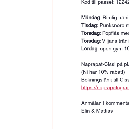
Kod till passet: 1224
Måndag
: Rimlig trän
Tisdag
: Punksnöre m
Torsdag
: Popflås me
Torsdag
: Viljans trä
Lördag
: open gym 
10
Naprapat-Cissi på pl
(Ni har 10% rabatt) 
Bokningslänk till Ciss
https://naprapatcgr
Anmälan i kommenta
Elin & Mattias 