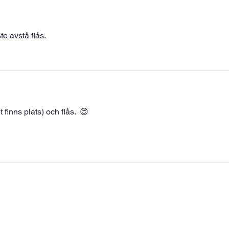
te avstå flås. 
inns plats) och flås.  😊