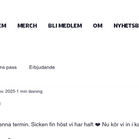
EM
Merch
bli medlem
OM
Nyhets
ns pass
Erbjudande
ov. 2025
1 min läsning
9
na termin. Sicken fin höst vi har haft ❤️ Nu kör vi in i ka