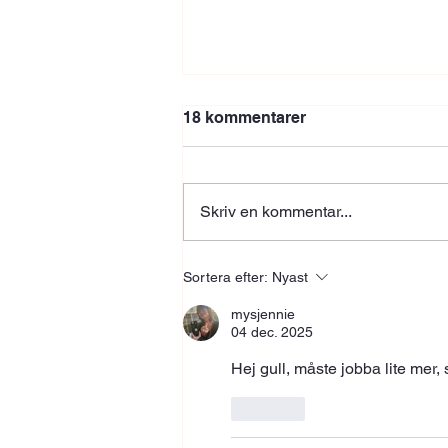
18 kommentarer
Skriv en kommentar...
Vecka 32 Lagret
Sortera efter:
Nyast
mysjennie
04 dec. 2025
Hej gull, måste jobba lite mer,
Gilla