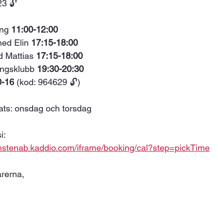
23 🔓
ing 
11:00-12:00
ed Elin 
17:15-18:00
d Mattias 
17:15-18:00
ningsklubb 
19:30-20:30
-16 
(kod: 964629 🔓)
ats: onsdag och torsdag 
i: 
anstenab.kaddio.com/iframe/booking/cal?step=pickTime
rerna, 