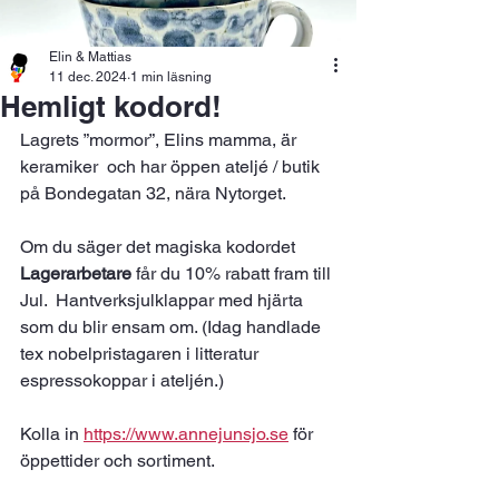
Elin & Mattias
11 dec. 2024
1 min läsning
Hemligt kodord!
Lagrets ”mormor”, Elins mamma, är 
keramiker  och har öppen ateljé / butik 
på Bondegatan 32, nära Nytorget.
Om du säger det magiska kodordet   
Lagerarbetare
 får du 10% rabatt fram till 
Jul.  Hantverksjulklappar med hjärta 
som du blir ensam om. (Idag handlade 
tex nobelpristagaren i litteratur  
espressokoppar i ateljén.)
Kolla in 
https://www.annejunsjo.se
 för 
öppettider och sortiment.