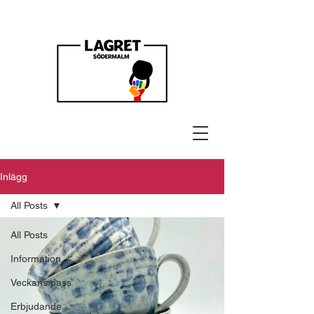
Inlägg
All Posts
All Posts
Information
Veckans pass
Erbjudande