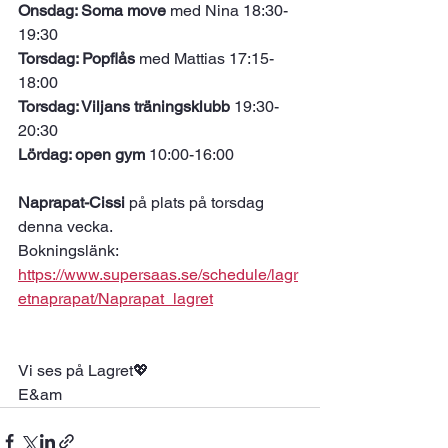
Onsdag: Soma move
 med Nina 18:30-
19:30
Torsdag: Popflås 
med Mattias 17:15-
18:00
Torsdag: Viljans träningsklubb
 19:30-
20:30
Lördag: open gym
 10:00-16:00
Naprapat-Cissi
 på plats på torsdag 
denna vecka. 
Bokningslänk: 
https://www.supersaas.se/schedule/lagr
etnaprapat/Naprapat_lagret
Vi ses på Lagret💖
E&am