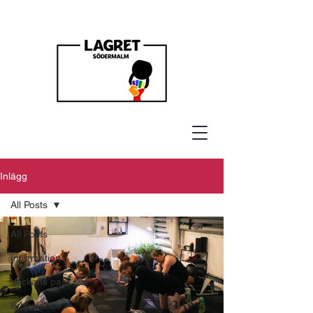
Inlägg
All Posts
All Posts
Information
Veckans pass
Erbjudande