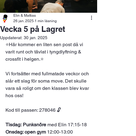
Elin & Mattias
26 jan. 2025
1 min läsning
Vecka 5 på Lagret
Uppdaterat:
30 jan. 2025
⭐️Här kommer en liten sen post då vi 
varit runt och tävlat i tyngdlyftning & 
crossfit i helgen.⭐️
Vi fortsätter med fullmatade veckor och 
slår ett slag för soma move. Det skulle 
vara så roligt om den klassen blev kvar 
hos oss!
Kod till passen: 278046 🔓
Tisdag: Punksnöre
 med Elin 17:15-18
Onsdag: open gym
 12:00-13:00 