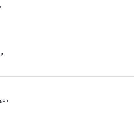
️
t! 
gon 