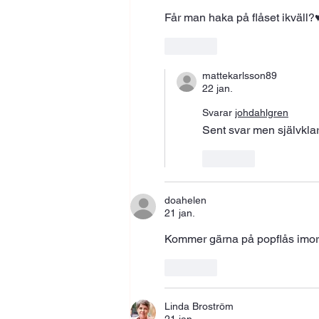
Får man haka på flåset ikväll?♥
Gilla
mattekarlsson89
22 jan.
Svarar
johdahlgren
Sent svar men självklar
Gilla
doahelen
21 jan.
Kommer gärna på popflås imor
Gilla
Linda Broström