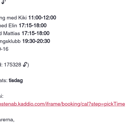
 🔓
ing med Kiki 
11:00-12:00
ed Elin 
17:15-18:00
d Mattias 
17:15-18:00
ningsklubb 
19:30-20:30 
0-16
d: 175328 🔓)
ts: 
tisdag 
i: 
anstenab.kaddio.com/iframe/booking/cal?step=pickTime
rerna, 