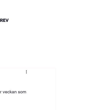
brev
är veckan som 