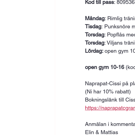
Kod till pass
: 809536
Måndag
: Rimlig trän
Tisdag
: Punksnöre m
Torsdag
: Popflås me
Torsdag
: Viljans trä
Lördag: 
open gym 1
open gym
10-16 
(ko
Naprapat-Cissi på pla
(Ni har 10% rabatt) 
Bokningslänk till Ciss
https://naprapatcgr
Anmälan i kommenta
Elin & Mattias 