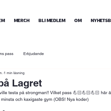
EM
Merch
bli medlem
OM
Nyhets
ns pass
Erbjudande
n.
1 min läsning
på Lagret
ville testa på strongman!! Vilket pass 💪🏻💪🏻💪🏻 här 
minsta och kaxigaste gym (OBS! Nya koder) 