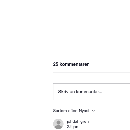
25 kommentarer
Skriv en kommentar...
Vecka 32 Lagret
Sortera efter:
Nyast
johdahlgren
22 jan.