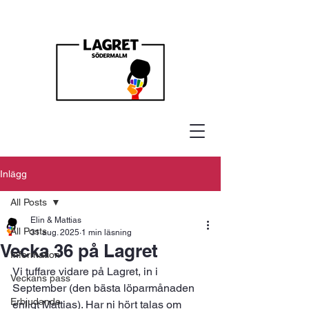
Inlägg
All Posts
Elin & Mattias
All Posts
31 aug. 2025
1 min läsning
Vecka 36 på Lagret
Information
Vi tuffare vidare på Lagret, in i 
Veckans pass
September (den bästa löparmånaden 
Erbjudande
enligt Mattias). Har ni hört talas om 