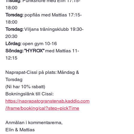
Tisdag
: Punksnöre med Elin 17:15-
18:00
Torsdag
: popflås med Mattias 17:15-
18:00
Torsdag
: Viljans träningsklubb 19:30-
20:30
Lördag
: open gym 10-16
Söndag: ”HYROX” 
med Mattias 11-
12:15 
Naprapat-Cissi på plats: Måndag & 
Torsdag
(Ni har 10% rabatt) 
Bokningslänk till Cissi: 
https://naprapatcgranstenab.kaddio.com
/iframe/booking/cal?step=pickTime
Anmälan i kommentarerna, 
Elin & Mattias 