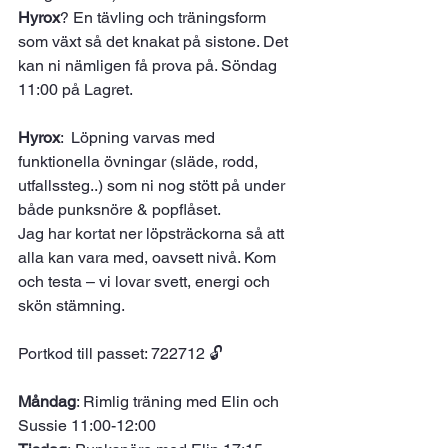
Hyrox
? En tävling och träningsform 
som växt så det knakat på sistone. Det 
kan ni nämligen få prova på. Söndag 
11:00 på Lagret. 
Hyrox
:  Löpning varvas med 
funktionella övningar (släde, rodd, 
utfallssteg..) som ni nog stött på under 
både punksnöre & popflåset. 
Jag har kortat ner löpsträckorna så att 
alla kan vara med, oavsett nivå. Kom 
och testa – vi lovar svett, energi och 
skön stämning. 
Portkod till passet: 722712 🔓 
Måndag
: Rimlig träning med Elin och 
Sussie 11:00-12:00