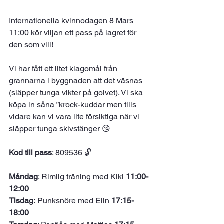
Internationella kvinnodagen 8 Mars 
11:00 kör viljan ett pass på lagret för 
den som vill! 
Vi har fått ett litet klagomål från 
grannarna i byggnaden att det väsnas 
(släpper tunga vikter på golvet). Vi ska 
köpa in såna ”krock-kuddar men tills 
vidare kan vi vara lite försiktiga när vi 
släpper tunga skivstänger 😘
Kod till pass
: 809536 🔓
Måndag
: Rimlig träning med Kiki 
11:00-
12:00
Tisdag
: Punksnöre med Elin 
17:15-
18:00