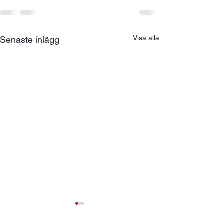
Visa alla
Senaste inlägg
Kosterflås
Hotell-träning