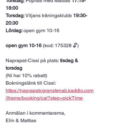
Torsdag
: Popflås med Mattias 
17:15-
18:00
Torsdag
: Viljans träningsklubb 
19:30-
20:30 
Lördag: 
open gym 10-16
open gym
10-16 
(kod: 175328 🔓)
Naprapat-Cissi på plats: 
tisdag & 
torsdag 
(Ni har 10% rabatt) 
Bokningslänk till Cissi: 
https://naprapatcgranstenab.kaddio.com
/iframe/booking/cal?step=pickTime
Anmälan i kommentarerna, 
Elin & Mattias 