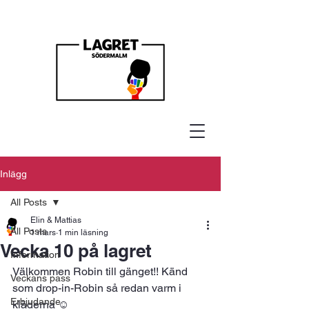
Inlägg
All Posts
Elin & Mattias
All Posts
1 mars
1 min läsning
Vecka 10 på lagret
Information
Välkommen Robin till gänget!! Känd 
Veckans pass
som drop-in-Robin så redan varm i 
Erbjudande
kläderna ☺️