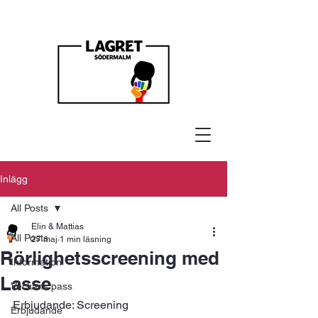
Inlägg
All Posts
Elin & Mattias
All Posts
27 maj
1 min läsning
Rörlighetsscreening med
Information
Lasse
Veckans pass
Erbjudande: Screening
Erbjudande