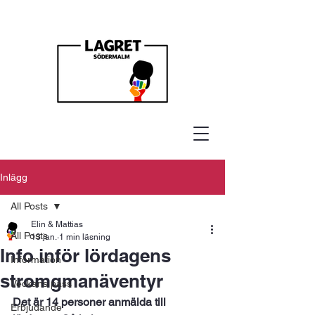
Inlägg
All Posts
Elin & Mattias
All Posts
13 jan.
1 min läsning
Info inför lördagens
Information
stromgmanäventyr
Veckans pass
Det är 14 personer anmälda till 
Erbjudande