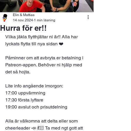
Elin & Mattias
14 nov. 2024
1 min läsning
Hurra för er!!
Vilka jäkla flytthjältar ni är!! Alla har 
lyckats flytta till nya sidan ❤️ 
Påminner om att avbryta er betalning i 
Patreon-appen. Behöver ni hjälp med 
det så hojta. 
Lite info angående imorgon: 
17:00 uppvärmning 
17:30 första lyftare 
19:00 avslut och prisutdelning 
Alla är välkomna att delta eller som 
cheerleader 📣 💃🏻 Ta med ngt gott att 