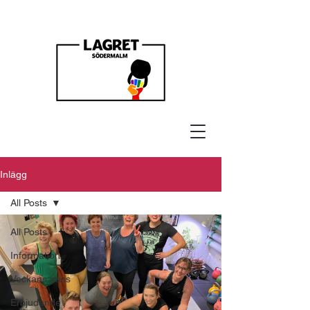
Inlägg
All Posts
All Posts
Information
Veckans pass
Erbjudande