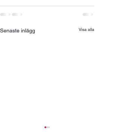
Visa alla
Senaste inlägg
Kosterflås
Hotell-träning