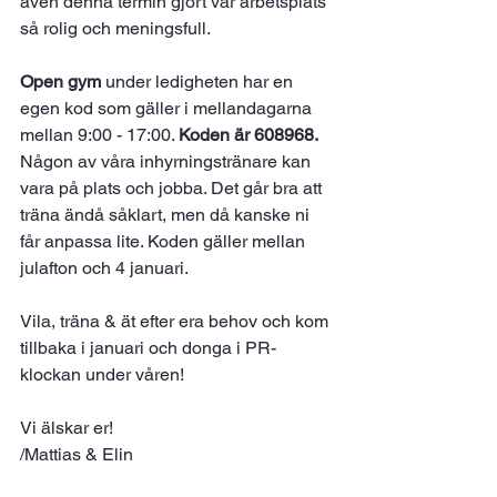
även denna termin gjort vår arbetsplats 
så rolig och meningsfull.
Open gym
 under ledigheten har en 
egen kod som gäller i mellandagarna 
mellan 9:00 - 17:00. 
Koden är 608968.
Någon av våra inhyrningstränare kan 
vara på plats och jobba. Det går bra att 
träna ändå såklart, men då kanske ni 
får anpassa lite. Koden gäller mellan 
julafton och 4 januari.
Vila, träna & ät efter era behov och kom 
tillbaka i januari och donga i PR-
klockan under våren!
Vi älskar er!
/Mattias & Elin