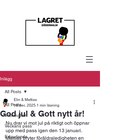
Inlägg
All Posts
Elin & Mattias
All Posts
18 dec. 2025
1 min läsning
God jul & Gott nytt år!
Information
Nu drar vi mot jul på riktigt och öppnar 
Veckans pass
upp med pass igen den 13 januari.
Erbjudande
Mattias bryter föräldraledigheten en 